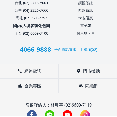
台北 (02) 2718-8001
護照簽證
台中 (04) 2326-7666
匯款資訊
高雄 (07) 321-2292
卡友優惠
國內/入境客製化包團
電子報
傳真刷卡單
全台 (02) 6609-7100
4066-9888
全台市話直撥，手機加(02)
call
網路電話
location_on
門市據點
location_city
企業專區
group
同業網
客服聯絡人：林珊宇 (02)6609-7119